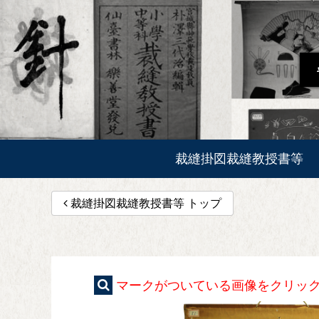
裁縫掛図
裁縫教授書等
裁縫掛図裁縫教授書等 トップ
マークがついている画像を
クリッ