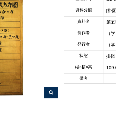
資料分類
[掛
資料名
第五
制作者
（学
発行者
（学
状態
掛図
縦×横×高
109
備考