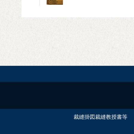
裁縫掛図
裁縫教授書等