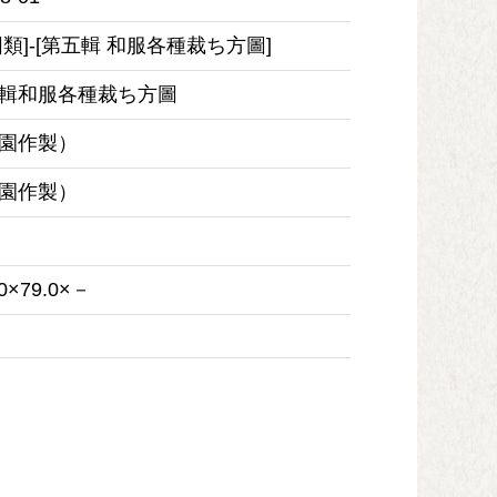
図類]-[第五輯 和服各種裁ち方圖]
輯和服各種裁ち方圖
園作製）
園作製）
.0×79.0×－