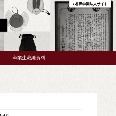
朴沢学園法人サイト
卒業生
裁縫資料
8-01