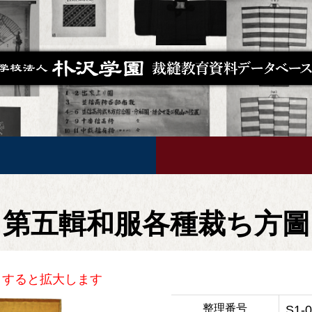
第五輯和服各種裁ち方圖
ク
すると拡大します
整理番号
S1-0